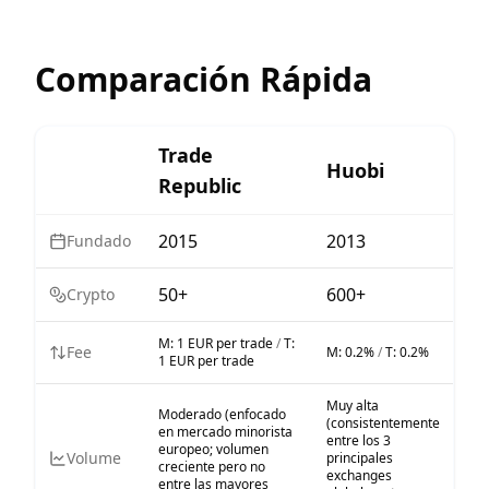
Comparación Rápida
Trade
Huobi
Republic
2015
2013
Fundado
50+
600+
Crypto
M:
1 EUR per trade
/
T:
Fee
M:
0.2%
/
T:
0.2%
1 EUR per trade
Muy alta
Moderado (enfocado
(consistentemente
en mercado minorista
entre los 3
europeo; volumen
Volume
principales
creciente pero no
exchanges
entre las mayores