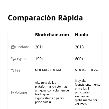
Comparación Rápida
Blockchain.com
Huobi
2011
2013
Fundado
150+
600+
Crypto
Fee
M:
0.14%
/
T:
0.24%
M:
0.2%
/
T:
0.2%
Muy alta
Alta (una de las
(consistentemente
plataformas crypto más
entre los 3
antiguas con volumen de
Volume
principales
trading diario
exchanges
significativo en pares
globalmente por
principales)
volumen)