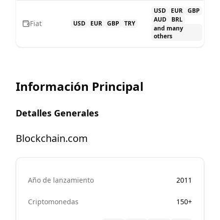
USD
EUR
GBP
AUD
BRL
Fiat
USD
EUR
GBP
TRY
and many
others
Información Principal
Detalles Generales
Blockchain.com
Año de lanzamiento
2011
Criptomonedas
150+