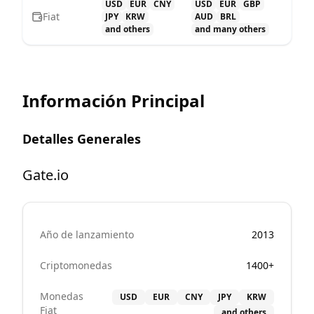
USD
EUR
CNY
USD
EUR
GBP
Fiat
JPY
KRW
AUD
BRL
and others
and many others
Información Principal
Detalles Generales
Gate.io
Año de lanzamiento
2013
Criptomonedas
1400+
Monedas
USD
EUR
CNY
JPY
KRW
Fiat
and others