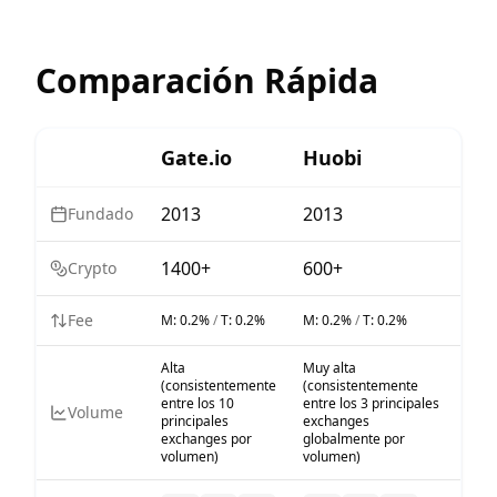
Comparación Rápida
Gate.io
Huobi
2013
2013
Fundado
1400+
600+
Crypto
Fee
M:
0.2%
/
T:
0.2%
M:
0.2%
/
T:
0.2%
Alta
Muy alta
(consistentemente
(consistentemente
entre los 10
entre los 3 principales
Volume
principales
exchanges
exchanges por
globalmente por
volumen)
volumen)