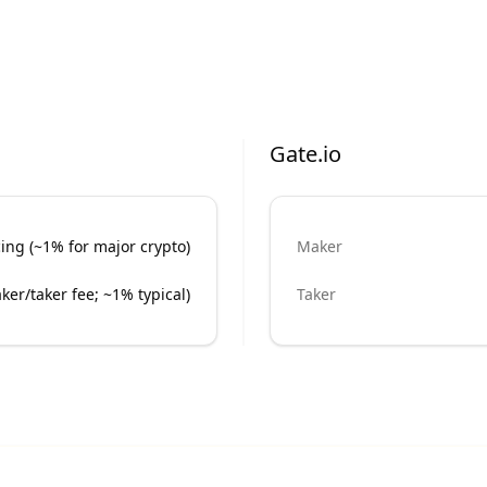
Gate.io
ing (~1% for major crypto)
Maker
er/taker fee; ~1% typical)
Taker