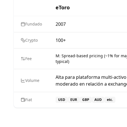
eToro
2007
Fundado
100+
Crypto
M:
Spread-based pricing (~1% for maj
Fee
typical)
Alta para plataforma multi-activ
Volume
moderado en relación a exchang
Fiat
USD
EUR
GBP
AUD
etc.