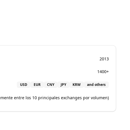
2013
1400+
USD
EUR
CNY
JPY
KRW
and others
temente entre los 10 principales exchanges por volumen)