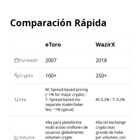
Comparación Rápida
eToro
WazirX
2007
2018
Fundado
100+
250+
Crypto
M:
Spread-based pricing
(~1% for major crypto)
/
Fee
T:
Spread-based (no
M:
0.2%
/
T:
0.2%
separate maker/taker
fee; ~1% typical)
Alta para plataforma
Alta (el exchange
multi-activo (millones de
crypto más
usuarios globalmente;
grande de India
Volume
volumen crypto
por volumen, con