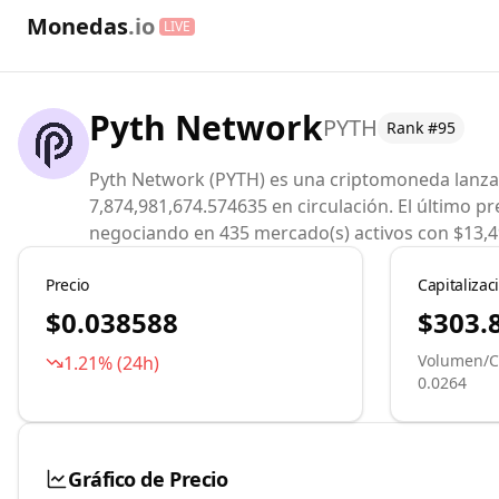
Monedas
.io
LIVE
Pyth Network
PYTH
Rank #
95
Pyth Network (PYTH) es una criptomoneda lanzad
7,874,981,674.574635 en circulación. El último 
negociando en 435 mercado(s) activos con $13,4
Precio
Capitaliza
$0.038588
$303.
Volumen
/
C
1.21
% (24h)
0.0264
Gráfico de Precio