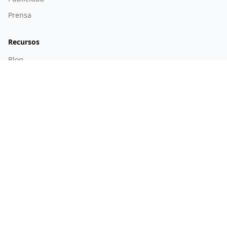
Prensa
Recursos
Blog
Guías
API
Preguntas Frecuentes
Síguenos
Twitter
Telegram
LinkedIn
YouTube