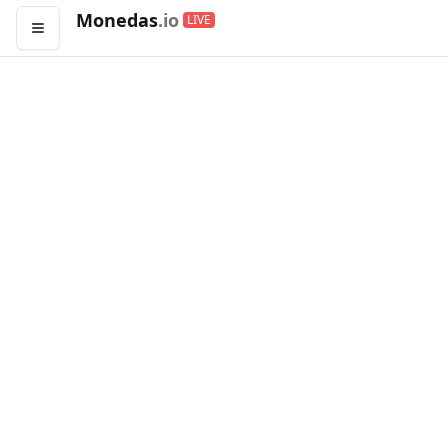
Monedas
.io
LIVE
Abrir menú