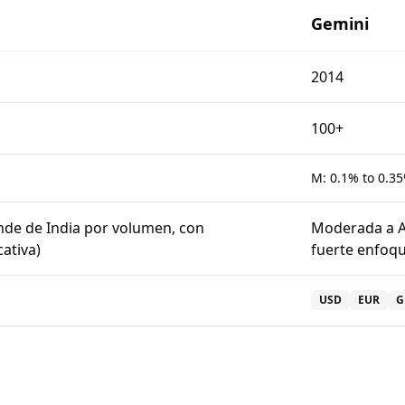
Gemini
2014
100+
M:
0.1% to 0.3
nde de India por volumen, con
Moderada a Al
cativa)
fuerte enfoqu
USD
EUR
G