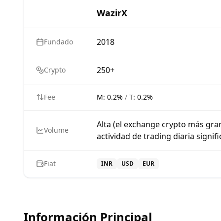
WazirX
2018
Fundado
250+
Crypto
Fee
M:
0.2%
/
T:
0.2%
Alta (el exchange crypto más gra
Volume
actividad de trading diaria signifi
Fiat
INR
USD
EUR
Información Principal