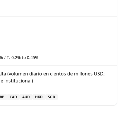
5%
/
T:
0.2% to 0.45%
ta (volumen diario en cientos de millones USD;
e institucional)
BP
CAD
AUD
HKD
SGD