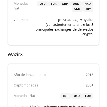
Monedas
USD
EUR
GBP
AUD
HKD
Fiat
SGD
TRY
Volumen
[HISTÓRICO] Muy alta
(consistentemente entre los 3
principales exchanges de derivados
crypto)
WazirX
Año de lanzamiento
2018
Criptomonedas
250+
Monedas Fiat
INR
USD
EUR
Volumen
Alta (el exchange crypto más grande de