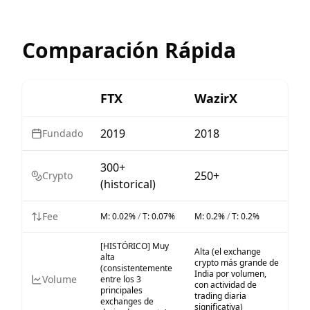
Comparación Rápida
FTX
WazirX
2019
2018
Fundado
300+
250+
Crypto
(historical)
Fee
M:
0.02%
/
T:
0.07%
M:
0.2%
/
T:
0.2%
[HISTÓRICO] Muy
Alta (el exchange
alta
crypto más grande de
(consistentemente
India por volumen,
Volume
entre los 3
con actividad de
principales
trading diaria
exchanges de
significativa)