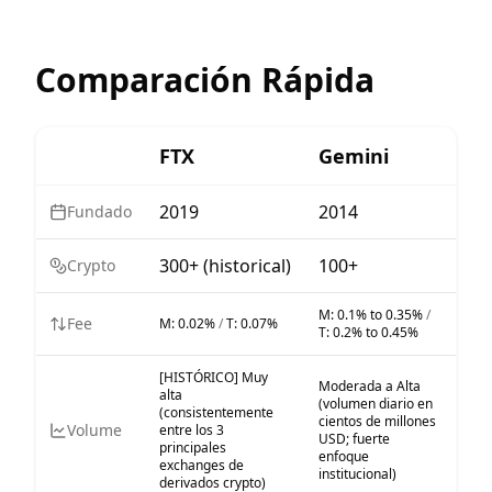
Comparación Rápida
FTX
Gemini
2019
2014
Fundado
300+ (historical)
100+
Crypto
M:
0.1% to 0.35%
/
Fee
M:
0.02%
/
T:
0.07%
T:
0.2% to 0.45%
[HISTÓRICO] Muy
Moderada a Alta
alta
(volumen diario en
(consistentemente
cientos de millones
Volume
entre los 3
USD; fuerte
principales
enfoque
exchanges de
institucional)
derivados crypto)