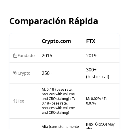
Comparación Rápida
Crypto.com
FTX
2016
2019
Fundado
300+
250+
Crypto
(historical)
M:
0.4% (base rate,
reduces with volume
and CRO staking)
/
T:
M:
0.02%
/
T:
Fee
0.4% (base rate,
0.07%
reduces with volume
and CRO staking)
[HISTÓRICO] Muy
Alta (consistentemente
alta