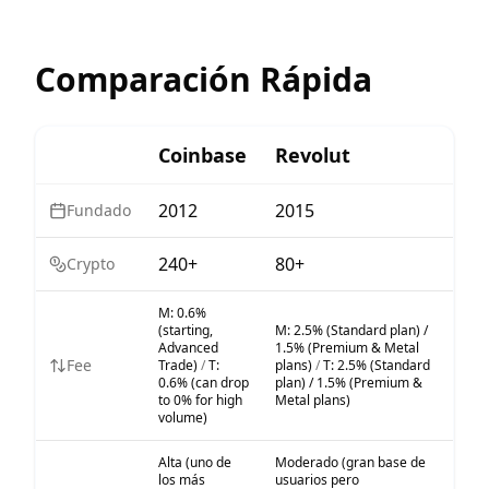
Comparación Rápida
Coinbase
Revolut
2012
2015
Fundado
240+
80+
Crypto
M:
0.6%
(starting,
M:
2.5% (Standard plan) /
Advanced
1.5% (Premium & Metal
Fee
Trade)
/
T:
plans)
/
T:
2.5% (Standard
0.6% (can drop
plan) / 1.5% (Premium &
to 0% for high
Metal plans)
volume)
Alta (uno de
Moderado (gran base de
los más
usuarios pero