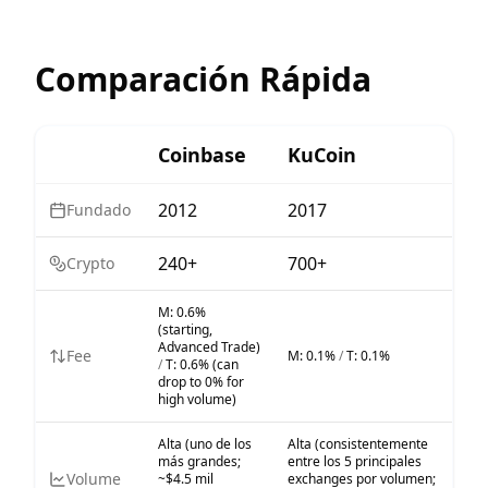
Comparación Rápida
Coinbase
KuCoin
2012
2017
Fundado
240+
700+
Crypto
M:
0.6%
(starting,
Advanced Trade)
Fee
M:
0.1%
/
T:
0.1%
/
T:
0.6% (can
drop to 0% for
high volume)
Alta (uno de los
Alta (consistentemente
más grandes;
entre los 5 principales
Volume
~$4.5 mil
exchanges por volumen;