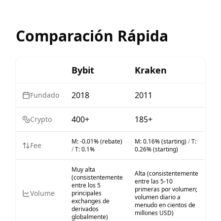
Comparación Rápida
Bybit
Kraken
2018
2011
Fundado
400+
185+
Crypto
M:
-0.01% (rebate)
M:
0.16% (starting)
/
T:
Fee
/
T:
0.1%
0.26% (starting)
Muy alta
Alta (consistentemente
(consistentemente
entre las 5-10
entre los 5
primeras por volumen;
Volume
principales
volumen diario a
exchanges de
menudo en cientos de
derivados
millones USD)
globalmente)