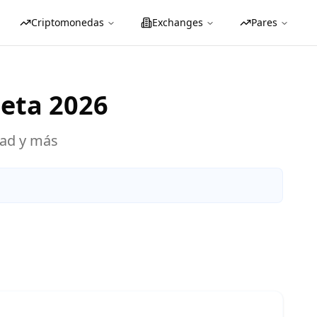
Criptomonedas
Exchanges
Pares
leta
2026
dad y más