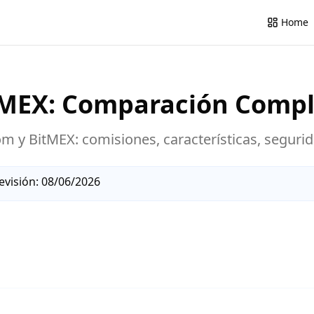
Home
tMEX
: Comparación Comp
om
y
BitMEX
: comisiones, características, seguri
evisión:
08/06/2026