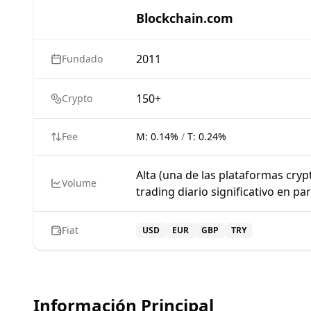
Blockchain.com
2011
Fundado
150+
Crypto
Fee
M:
0.14%
/
T:
0.24%
Alta (una de las plataformas cry
Volume
trading diario significativo en pa
Fiat
USD
EUR
GBP
TRY
Información Principal