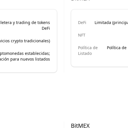
lletera y trading de tokens
DeFi
Limitada (princi
DeFi
NFT
icios crypto tradicionales)
Política de
Política de
iptomonedas establecidas;
Listado
ación para nuevos listados
BitMEX