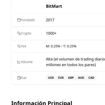
BitMart
2017
Fundado
1000+
Crypto
Fee
M:
0.25%
/
T:
0.25%
Alta (el volumen de trading diari
Volume
millones en todos los pares)
Fiat
USD
EUR
GBP
AUD
CAD
Información Principal