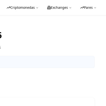
Criptomonedas
Exchanges
Pares
6
s