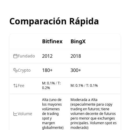
Comparación Rápida
Bitfinex
BingX
2012
2018
Fundado
180+
300+
Crypto
M:
0.1%
/
T:
Fee
M:
0.1%
/
T:
0.1%
0.2%
Alta (uno de
Moderada a Alta
los mayores
(especialmente para copy
volúmenes
trading en futuros; tiene
Volume
de trading
volumen decente de futuros
spot y
pero menor que exchanges
margen
principales. Volumen spot es
globalmente)
moderado)