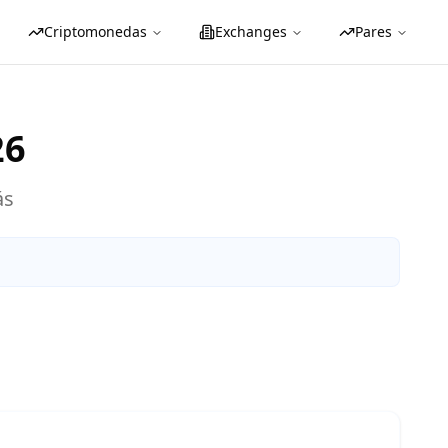
Criptomonedas
Exchanges
Pares
26
ás