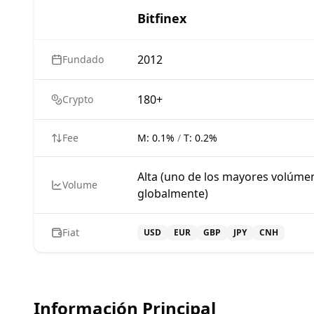
Bitfinex
2012
Fundado
180+
Crypto
Fee
M:
0.1%
/
T:
0.2%
Alta (uno de los mayores volúme
Volume
globalmente)
Fiat
USD
EUR
GBP
JPY
CNH
Información Principal