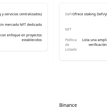
 y servicios centralizados)
DeFi
Ofrece staking DeFi/
Sin mercado NFT dedicado
NFT
o con enfoque en proyectos
establecidos
Política
Lista una ampl
de
verificació
Listado
Binance