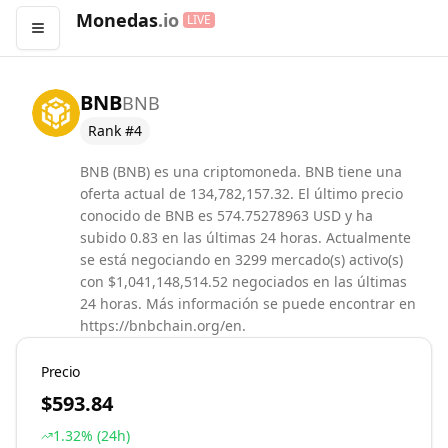
Monedas
.io
LIVE
Abrir menú
BNB
BNB
Rank #
4
BNB (BNB) es una criptomoneda. BNB tiene una
oferta actual de 134,782,157.32. El último precio
conocido de BNB es 574.75278963 USD y ha
subido 0.83 en las últimas 24 horas. Actualmente
se está negociando en 3299 mercado(s) activo(s)
con $1,041,148,514.52 negociados en las últimas
24 horas. Más información se puede encontrar en
https://bnbchain.org/en.
Precio
$593.84
1.32
% (24h)