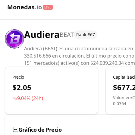
Monedas
.io
LIVE
Audiera
BEAT
Rank #
67
Audiera (BEAT) es una criptomoneda lanzada en 2
330,516,666 en circulación. El último precio co
151 mercado(s) activo(s) con $24,039,240.34 come
Precio
Capitaliza
$2.05
$677.
Volumen
/
C
9.04
% (24h)
0.0364
Gráfico de Precio